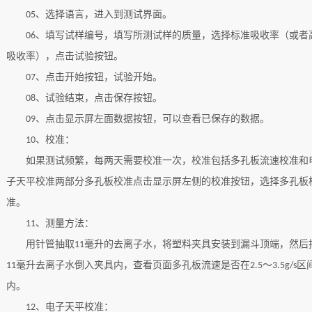
、选择语言，进入到测试界面。
05
、填写试样编号，填写所测试样的质量，选择标准吸收率（或者
06
吸收率），点击试验按钮。
、点击开始按钮，试验开始。
07
、试验结束，点击保存按钮。
08
、点击显示屏左面数据按钮，可以查看已保存的数据。
09
、校准：
10
如果测试频繁，每两天需要校准一次，校准包括多孔板流速校准和
子天平校准两部分多孔板校准点击显示屏左侧的校准按钮，选择多孔板
准。
、测量方法：
11
用针管抽取
毫升的去离子水，将塑料夹具安装到漏斗顶端，然后
11
毫升去离子水倒入夹具内，查看页面多孔板流速是否在
～
区
11
2.5
3.5g/s
内。
、电子天平校准：
12