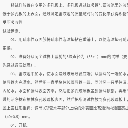
将试样放置在专用的多孔板上，多孔板通过虹吸管与蓄液池里的液
低于多孔板的上表面，通过测定蓄液池的质量随时间的变化来获得织物
受压吸收性
试验步骤：
、用疏水性双面胶将疏水性泡沫垫粘在重锤上，以便泡沫垫可随
01
更换。
、准备好从同个试样上裁剪的
块直径为（
±
）
的试样（要
02
5
55
1
mm
先经过调湿处理）。
、蓄液池中加水，使水面没过玻璃导管底端；从漏斗的一端加水
03
使导管内充满水，然后用一直手堵住玻璃导管一端，同时另一只手往漏
内加水，水面和漏斗表面齐平，然后把多孔玻璃板盖到漏斗顶部，再用
燥的洁净抹布擦拭多孔玻璃板表面，然后把所测试样放到多孔玻璃板上
盖上圆柱形重锤；调节
形管水平部分上端的外表面比蓄液池内液面高
U
（
±
）
。
40
0.5
mm
、开机。
04