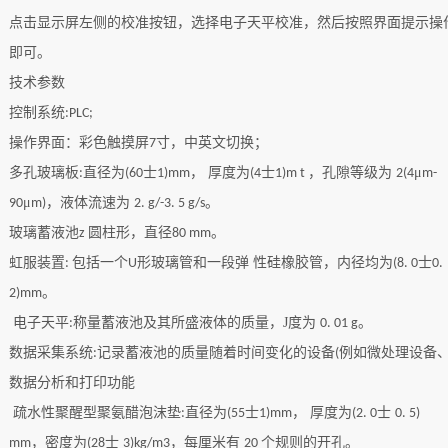
点击显示屏左侧的校准按钮，选择电子天平校准，然后按照界面提示操
即可。
技术参数
控制系统
:PLC;
操作界面：彩色触摸屏
寸，中英文切换；
7
多孔玻璃板
直径为
士
， 厚度为
士
，孔隙等级为
μ
:
(60
1)mm
(4
1)m t
2(4
m-
μ
，液体流速为
。
90
m)
2. g/-3. 5 g/s
玻璃蓄液池
圆柱形，直径
。
z
80 mm
虹服装置
包括一个
形玻璃管和一段弹 性硅橡胶管，内径均为
士
:
U
(8. 0
0.
。
2)mm
电子天平
称量蓄液池及其所盛液体的质量，J度为
。
:
0. 01 g
数据采集系统
记录蓄液池的质量随着时间变化的设备
例如微处理设备
:
(
数据分析和打印功能
疏水性聚醒型聚氨醋泡沫垫
直径为
士
， 厚度为
士
:
(55
1)mm
(2. 0
0. 5)
，密度为
士
，每厘米有
个规则的开孔。
mm
(28
3)kg/m3
20