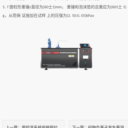
圄柱形重锤
直径为
士
， 重锤和泡沫垫的总重应为
土
5. 7
z
(60
1)mm
(605
5)
，从而保 证施加在试样 上的压强为
g
(2. 50:0. 05)kPao
带控温系统电脑版拉力机
织物负离子发生量测试仪
上一篇：
下一篇：