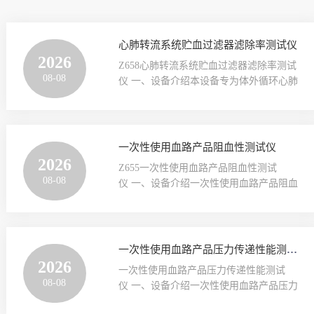
心肺转流系统贮血过滤器滤除率测试仪
2026
Z658心肺转流系统贮血过滤器滤除率测试
08-08
仪 一、设备介绍本设备专为体外循环心肺
转流贮血器过滤器滤除率性能检测研发，
模拟临床使用工况，对贮血器内置过滤器
开展颗粒滤除率试验，验证过滤器对指定
粒径颗粒的截留能力，满足医疗器械注
一次性使用血路产品阻血性测试仪
册、型式检验、出厂检验等测试需求，适
2026
Z655一次性使用血路产品阻血性测试
用于医疗器械生产企业、第三方检测机
08-08
仪 一、设备介绍一次性使用血路产品阻血
构、科研实验室使用。 二、执行标准YY
性测试仪 是专为一次性使用血路产品质量
0603-2024 5.4.6 滤除率 三、关键性能参
检测设计的专用医疗检测仪器，核心用于
数‌项目‌‌参数要求‌控制系统‌PLC+Windows系
测试压力监测接头、传感器保护器等部件
统操作界面‌10寸嵌入式工业电脑‌测试介质‌‌
的阻血性能，保障血液透析等临床操作的
一次性使用血路产品压力传递性能测试仪
甘油溶液或水液体微粒检测仪范围1-100um
安全合规。 二、执行标准GB/T 19335-2022
2026
流量传感器‌‌量···
一次性使用血路产品压力传递性能测试
6.6.4阻血性 三、关键性能参数‌项目‌‌参数要
08-08
仪 一、设备介绍‌一次性使用血路产品压力
求‌控制系统‌PLC操作界面‌彩色7寸触摸屏，
传递性能测试仪‌是专为血液透析、体外循
中英文切换‌压力传感器量程：0～