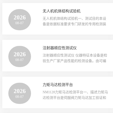
JJF1259-2018 医用注射泵和输液泵校准规
壁：正常壁、薄壁、超薄壁三种任选；测
范 三、关键性能参数‌项目‌‌参数要求‌控制系
试种类：注射针，消融针等夹具不同可更
无人机机体结构试验机
统‌PLC控制+Windows系统操作界面‌10寸嵌
换，操作方便，简单 执行‌标准‌：‌GB 15811-
2026
入式工业电脑；自动生成检···
无人机机体结构试验机一、测试目的本设
2025附录C 一、注射针测试核心参数‌刺穿
08-07
备是依据标准要求专门研发的专用检测装
力测试‌‌原理‌：针尖以恒定速度
置，用于对微型、轻型、小型民用无人驾
（100±10mm/min）垂直刺穿模拟聚氨酯膜
驶航空器的机体及部件锐边安全、桨叶划
材料皮肤（厚度0.4mm±0.05mm聚氨酯
伤风险进行定量与定性检测。设备集成了
膜），硬度：邵氏A85±10；‌指标意义‌：‌刺
锐边探测系统、桨叶几何参数测量模块、
注射器顺应性测试仪
穿力‌：反映针尖锐度（≤0.70N为优，数值
接触力传感单元和高清影像采集系统，可
2026
越低疼痛感越轻）‌。暴露···
注射器顺应性测试仪 仪器特征本设备是检
模拟用户在正常操作、维护保养过程中与
08-07
验生产厂家产品性能的检测设备。由可编
无人机机体、零部件的实际接触场景，精
程控制器，触摸屏，力值传感器，传动装
准判定产品是否存在易造成人员划伤的危
置，机载打印机等组成，提供中英文菜单
险锐边，验证无桨叶保护装置的微型、轻
显示，具备人机对话设定各项参数自动运
型无人机桨叶是否符合低伤害安全设计要
行测试模式。另增设生产单位，生产批次
力矩马达检测平台
求。设备整体符合标准规定的试验条件与
机打输入，使测试结果更加规范化标准
2026
判定准则，具备检测精度高、重复性好、
NM1128力矩马达检测平台‌一、描述力矩马
化。信息安全方面采用三级密码，让信息
操作便捷的特点，是无人机生产企业合规
08-07
达检测平台是伺服阀力矩马达加工验证和
安全可靠。测试操控范围包括：公称容
性检验、第三方检测机构型式试验、市场
性能试验的试验装置。该检测平台可用于
量、芯杆位移、打印设定、测试、上行、
监管部门质量抽查的必备专···
力矩马达龙门架刚度检测、龙门架组件刚
下行、时间、标定，检定等功能设定。搭