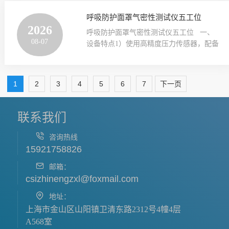
度检测、反馈杆刚度检测、反馈杆组件刚
配机载打印测试可实时显示测试载荷，滑
度检测，通过数据检测可以对设计参数和
呼吸防护面罩气密性测试仪五工位
动性数据（起始力，平均力，Z大推力）。
最终产品的性能对照，修正加工，保证最
2026
针对测试结果自动判断，不合格则启动自
呼吸防护面罩气密性测试仪五工位 一、
终参数达到设计要求。二、关键性能参数‌
动蜂鸣报警，并由打印机打印出测试数据
08-07
设备特点1）使用高精度压力传感器，配备
项目‌‌参数要求‌控制系统‌PLC+windows操作
及结果以供分析。 测试原理：为了使注射
不锈钢缓冲气罐，采集数据稳定准确，抗
界面‌彩色12寸触摸屏，中英文切换‌检测项
器···
干扰能力强。2）一键测试，安装好试样，
目可进行零件(含组件)刚度、反馈杆(含组
只需按一个键，就可以快速测试，仪器带
件)挠刚度测量，用于电液伺服阀产品，如
1
2
3
4
5
6
7
下一页
USB接口，可以用U盘对测试结果导
片簧组件、一级座组件等零组件，测量刚
出， 机器同时配备微型打印机可以实时打
度或旋转刚度。位移平台XYZ三轴可调节
印3）结构紧凑，节省空间的设计，使用简
联系我们
反馈杆(含组件)挠刚度测量范围，激光位移
单。4）采用触摸屏控制,人机互动好,操作
传感器高采样频···
简单.二、产品介绍:1）测试方法：将面罩
咨询热线
戴在匹配的试验头模上,封死吸气阀,润湿呼
15921758826
气阀。启动真空泵,使面罩内压力达设定
邮箱：
值，停止抽气，开始计时，观察并记录标
csizhinengzxl@foxmail.com
准内规定时间内面罩压力变化值。2）依据
标准:GB 2626-2019 ···
地址：
上海市金山区山阳镇卫清东路2312号4幢4层
A568室