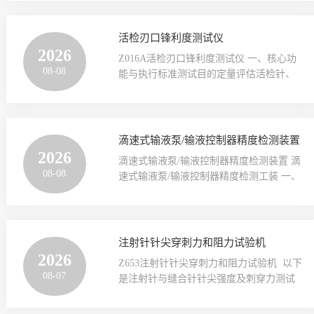
环场景设计的专用检测设备，用于验证血
100kPa 精度：±0.5%FS样品规格可测试所
路管路系统将压力信号精准传递至监测端
有规格（客户需跟销售确认）试验介质蒸
的能力，避免因压力失真引发的临床治疗
活检刃口锋利度测试仪
馏水保压时间40s测试持续时长0s～···
风险。 二、执行标准GB/T 19335-2022
2026
Z016A活检刃口锋利度测试仪 一、核心功
6.6.3压力传递性能 三、关键性能参数‌项目‌‌
08-08
能与执行标准‌测试目的‌定量评估活检针、
参数要求‌控制系统‌PLC操作界面‌彩色7寸触
手术刀片等医疗器械刃口的切割性能，确
摸屏，中英文切换‌压力传感器量程：0～
保临床使用时能高效穿透组织且减少操作
40kPa 精度：±0.5%FS压力传感器量程：0
损伤‌。‌关键指标‌：‌最大切割力‌（峰值
～40kPa 精度：±0.5%FS样品规格可测试
力）：反映刃口瞬时穿透能力；‌切割稳定
滴速式输液泵/输液控制器精度检测装置
所有规格（···
性‌：通过力值曲线分析刃口均匀性。‌工作
2026
滴速式输液泵/输液控制器精度检测装置 滴
原理‌以恒速驱动刃口垂直切割标准材料
08-08
速式输液泵/输液控制器精度检测工装 一、
（如 ‌3-0缝合线‌ ‌），通过高精度传感器记
设备介绍滴速式输液泵/输液控制器精度检
录切割全程力值变化‌。执行标准YY0980.2-
测装置是用于验证输注类设备流速、滴量
2016,YY0980.1 YY0980.3 YY0980.4等标
等核心精度指标的专用测试仪器，需符合
准中相关条款设计制造。 二、关键技术参
国内外医用输注设备相关标准要求，为设
注射针针尖穿刺力和阻力试验机
数‌参数项‌‌规格‌控制系统PLC控···
备合规性验证和临床安全提供技术支
2026
Z653注射针针尖穿刺力和阻力试验机 以下
撑。 二、执行标准GB 9706.224-
08-07
是注射针与缝合针针尖强度及刺穿力测试
2021201.12.1.102 容量式输液控制器、容量
仪的核心技术要点与应用对比，结合行业
式输液泵和注射/容器泵准确性试验
标准及设备特性综合整理：适用范围管