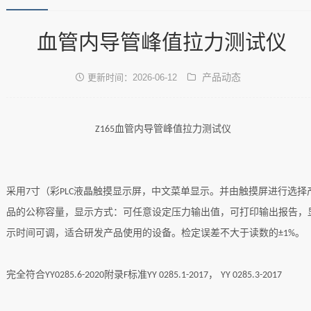
血管内导管峰值拉力测试仪
产品动态
更新时间：2026-06-12
血管内导管峰值拉力测试仪
Z165
采用
寸（彩
液晶触摸显示屏，中文菜单显示。并由触摸屏进行选择
7
PLC
品的公称容量，显示方式：可任意设定压力输出值，可打印输出报告，
示时间可调，适合研发产品使用的设备。检定误差不大于读数的
。
±1%
完全符合
附录
标准
，
YY0285.6-2020
F
YY 0285.1-2017
YY 0285.3-2017