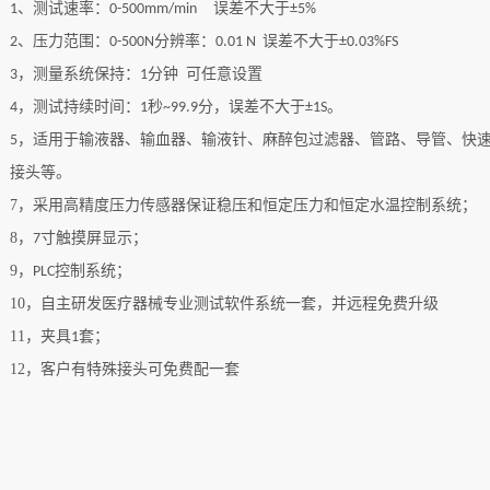
、测试
速率
：
误差不大于
1
0-500mm
/min
±5%
、压力范围：
分辨率：
误差不大于
2
0-500N
0.01
N
±
0.03
%
FS
，
测量系统保持：
分钟
可任意设置
3
1
，
测试持续时间：
秒
分，误差不大于
。
4
1
~99.9
±1S
，
适用于输液器、输血器、输液针、麻醉包过滤器、管路、导管、快
5
接头等。
7，
采用高精度压力传感器保证稳压和恒定压力和恒定水温控制系统；
8，
寸触摸屏显示；
7
9，
控制系统；
PLC
10，
自主研发医疗器械专业测试软件系统一套，并远程免费升级
11，
夹具
套；
1
12，
客户有特殊接头可免费配一套