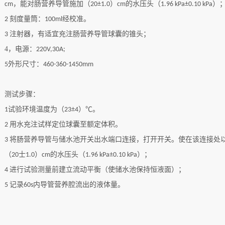
，能对肠营养导管施加（
）
的水压头（
）
cm
20±1.0
cm
1.96 kPa±0.10 kPa
刻度量筒
：
经校准。
2
100ml
注射器，有适宜充注肠营养导管球囊的锥头
；
3
4，
电源：
220V,30A;
外形尺寸：
5
460-360-1450mm
测试步骤：
试验环境温度为（
）
。
1
23±4
℃
用水充注试样定位球囊至额定体积。
2
将肠营养导管与储水池开关出水端口连接，打开开关。使在该连接处
3
（
士
）
的水压头（
）
；
20
1.0
cm
1.96 kPa±0.10 kPa
进行试验测量前建立流动平衡（使储水池保持恒液面）
；
4
记录
内导管营养腔流出的液体量。
5
60s