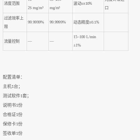
浓度范围
波动
≤±10%
2
mg/m³‌
mg/m³‌
口
5
过滤效率上
99.9999%‌
99.9999%‌
动态精度
±0.1%‌
限
15–100 L/min
流量控制
—
—
±1%‌
配置清单：
主机
台；
1
测试软件
套；
1
说明书
份
1
合格证
份
1
保修卡
份
1
签收单
份
1