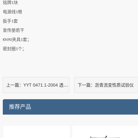
铭牌
块
1
电源线
根
1
扳手
套
1
宣传册若干
夹具
套；
KN90
1
密封圈
个；
1
YYT 0471.1-2004 透湿杯
沥青流变性质试验仪
上一篇：
下一篇：
推荐产品