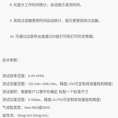
光度计工作时间统计，自动提示清洗时间。
8.
高效过滤器使用时间自动统计，提示更换高效过滤器。
9.
可通过边盘导出或通过内嵌打印机打印历史数据。
10.
技术参数：
测试效率范围：
0-99.999%
测试流量范围：
，精度±
可定制其他量程和精度
15L/min~100L/min
1%(
)
测试面积：根据客户口罩外形确定
标配一个标准尺寸
测试压差范围：
，精度±
％
可定制其他量程和精度
0-500pa
0.5
(
)
气溶胶类型：
或
Nacl.PAO
DEHS
盐性浓：
，
10mg/m3-25mg/m3