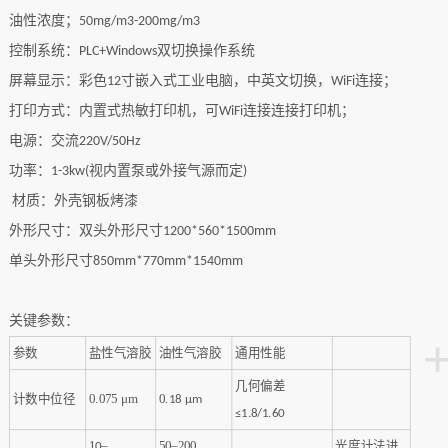
油性浓度；
50mg/m3-200mg/m3
控制系统：
双切换操作系统
PLC+Windows
屏幕显示：彩色
寸嵌入式工业电脑，中英文切换，
连接；
12
WiFi
打印方式：内置式热敏打印机，可
连接连接打印机；
WiFi
电源：交流
220V/50Hz
功率：
视内置泵或外接气源而定
1-3kw(
)
材质：外壳钢板烤漆
外形尺寸：双头外形尺寸
1200*560*1500
mm
单头外形尺寸
850mm*770mm*1540mm
关键参数：
参数
盐性气溶胶
油性气溶胶
通用性能
几何偏差
计数中位径
0.075 μm‌
0.
18
μm‌
≤1.8/1.60
1
–
50–200
光度计法进
0