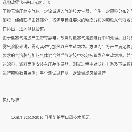
选配盐雾法
进口光度计法
--
干燥无油压缩空气以一定流量进入气溶胶发生器，产生一定颗粒分布的
溶胶，经
级联撞击器
筛分，将满足标准要求的粒度分布的颗粒从气溶胶
口排出，进入测试管道。
由于盐雾气溶胶产生带有静电，故需对盐雾气溶胶进行中和处理。且对
雾气溶胶来讲，需对其进行加热以产生盐颗粒。方法为：将产生满足粒
要求的气溶胶与加热气体混合然后气溶胶中水分被蒸发产生盐颗粒。并
达滤料，滤料两侧安装有压差传感器，测试过程中对滤料上游及下游颗
进行颗粒数目监测；整个测试过程以一定流量或风量进行
。
执行标准：
日常防护型口罩技术规范
1.GB/T 32610-2016