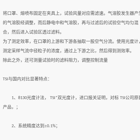
将口罩、熔喷布固定在夹具上，试验风量对应需滤速。气溶胶发生器产
的气溶胶经调整，而后静电中和气溶胶，再与过滤后的试验空气均匀混
合，然后进入试验区透过滤料。
为了测定效率，在口罩的上游和下游各抽取一股空气分流。使用光度计
测定采样气流中径粒子的浓度，通过上下游之比，然后得到测效率。
除此之外，还可测量试验时的滤料阻力，调整控制流量
与国内对比显著特点：
TSI
、
光度计法，
双光度计，进口报关证明，对标
公司原
1
8130
TSI*
TSI
产品，；
、系统精度达到±
；
2
0.1%