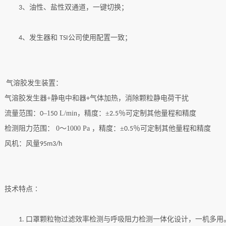
、油性、盐性双通道，一键切换；
3
、发生器和
公司使用配置一致；
4
TSI
气溶胶
发生装置
：
气溶胶
发生器
+
静电中和器
气体加热
，消除颗粒静电荷干扰
+
流量范围
：
–1
L/min
，
精度：
±
％可定制其他量程和精度
0
50
2.5
检测阻力范围：
0
～
1000 Pa
，精度：
±
％可定制其他量程和精度
0.5
风机：风量
95m3/h
技术特点
∶
口罩颗粒物过滤效率检测与呼吸阻力检测一体化设计，一机多用
1.