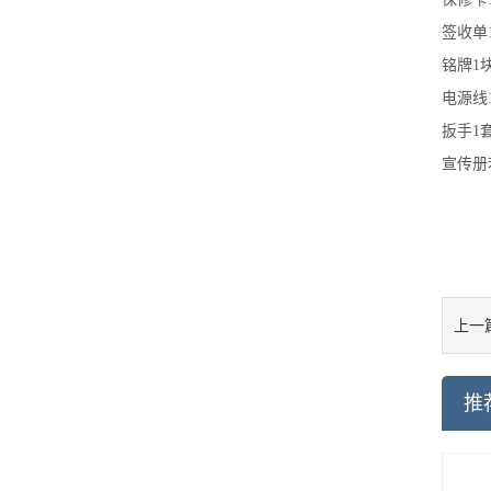
签收单
铭牌
1
电源线
扳手
1
宣传册
上一
推