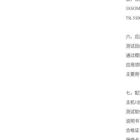
JASOM
TSL 510
六、
应
测试目
通过模
应用领
主要用
七，配
主机
1
测试软
说明书
合格证
保修卡