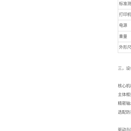
标准
打印
电源
重量
外形
三，
设
核心机
主体框
精密轴
选配
防
驱动与