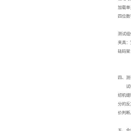
加载单
四位数
测试组
夹具
：
砝码架
四、测
试
纫机缝
分的反
价判断
五、
合