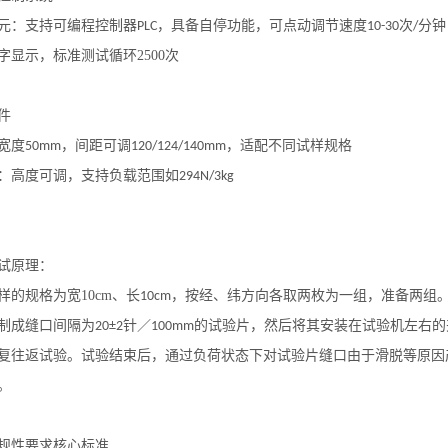
元
：支持可编程控制器
，具备自停功能，可点动调节速度
次
分钟
PLC
10-30
/
字显示，标准测试循环
2500
次
件
宽度
，间距可调
，适配不同试样规格
50mm
120/124/140mm
：高度可调，支持负载范围如
294N/3kg
试原理：
样的规格为宽
10cm
、长
，按经、纬方向各取两枚为一组，准备两组
10cm
制成缝口间隔为
针／
的试验片，然后将其安装在试验机左右的
20±2
100mm
复往返试验。试验结束后，通过负荷状态下对试验片缝口由于滑脱等原因
。
规性要求核心标准