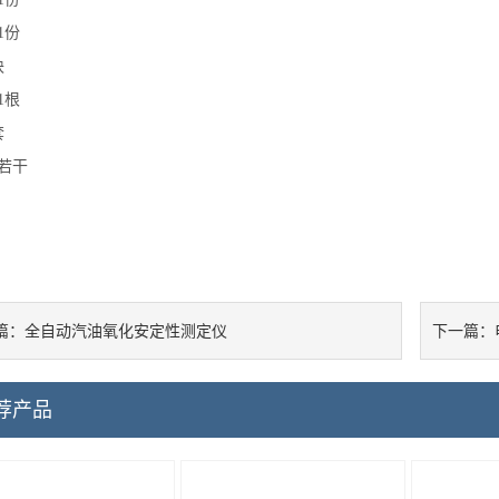
1
份
块
1
根
套
若干
全自动汽油氧化安定性测定仪
篇：
下一篇：
荐产品