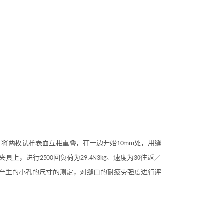
。将两枚试样表面互相重叠，在一边开始
处，用缝
10mm
夹具上，进行
回负荷为
、速度为
往返／
2500
29.4N
3kg
30
产生的小孔的尺寸的测定，对缝口的耐疲劳强度进行评