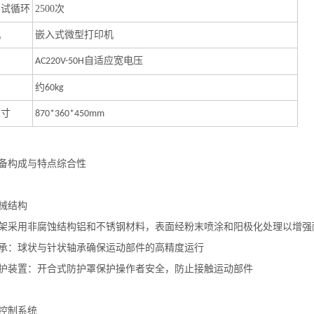
测试循环
2500
次
机
嵌入式微型
打印机
自适应宽电压
AC220V-50H
约
60kg
尺寸
870*360*450mm
备构成与特点综合性
械结构
架采用
非腐蚀结构铝和不锈钢材料
，表面经
粉末喷涂和阳极化处理
以增强
承
：球状与针状轴承确保运动部件的高精度运行
护装置
：开合式防护罩保护操作者安全，防止接触运动部件
控制系统