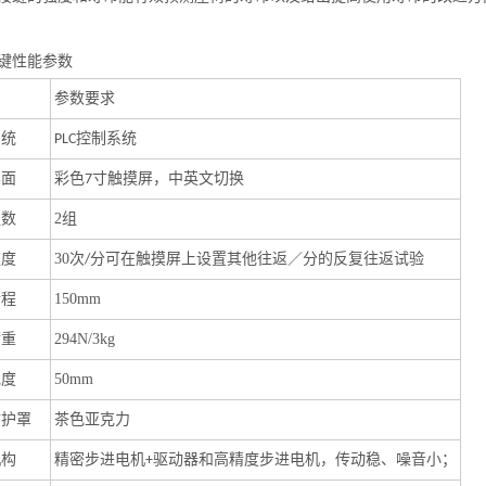
键性能参数
参数要求
系统
控制系统
PLC
界面
彩色
寸触摸屏，中英文切换
7
组数
2
组
速度
30
次
分
可在触摸屏上设置其他
往返／分的反复往返试验
/
行程
150mm
荷重
294N/3kg
宽度
50mm
防护罩
茶色亚克力
机构
精密
步进电机
驱动器和高精度步进电机
，传动稳、噪音小；
+