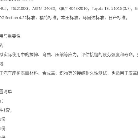
403
，
，
，
，
，
TSL2100G
ASTM D4033
QB/T 4043-2010
Toyota TSL 5101G(3.7)
G
标准，福特标准，本田标准，马自达标准，日产标准。
0G Section 4.22
用与重要性
的
拟实际使用中的拉伸、弯曲、压缩等应力，评估接缝的疲劳强度和寿命，
域
于汽车座椅表面材料、合成革、织物等的接缝耐久性测试，也适用于皮革
置清单
台；
件
1
套；
1
份
1
份
1
份