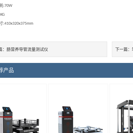
耗
:70W
5KG
寸
:4
1
0x
320
x
3
75
mm
肠营养导管流量测试仪
篇：
下一篇：
荐产品