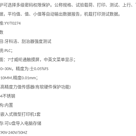
护
可选择多级密码权限保护。公称规格、试验载荷、打印、测试、上行、
据，平均值、值、小值等
自动输出数据报告，机载打印测试数据。
准
:YY/T0274
数
目
牙科洁、刮治器强度测试
:
统
；
:PLC
面：
寸威纶通触摸屏，中英文菜单显示；
7
，
精度
为
士
:0~30N
:
0.05
%
FS
精度
；
~10MM
,
0.01mm
高精度力值传感器
有软硬件保护功能
:
(
)
不锈钢
04
构
内置
:
嵌入式微型打印机
套
:
1
存
可
盘导入电脑存储
:
U
C90V-240V/50HZ