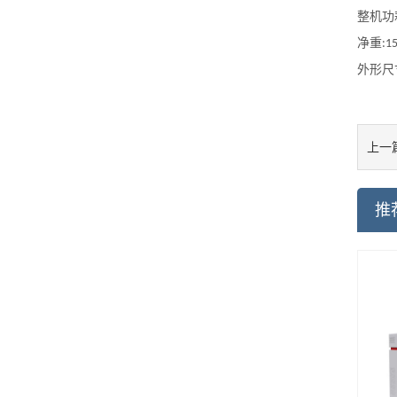
整机功
净重
:1
外形尺
上一
推