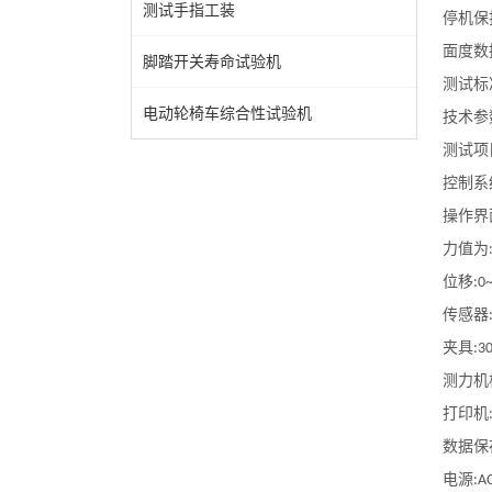
测试手指工装
停机保
面度数
脚踏开关寿命试验机
测试标
电动轮椅车综合性试验机
技术参
测试项
控制系
操作界
力值为
位移
:0
传感器
夹具
:
3
测力机
打印机
数据保
电源
:A