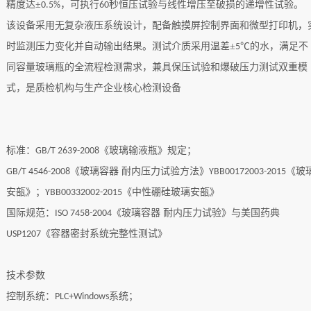
精度达±
，可执行
秒恒压试验与线性增压至破损的递增性试验。
0.5%
60
该设备采用无复杂液压系统设计，配备触摸屏控制界面和微型打印机，
时监测压力变化并自动输出结果。测试介质采用温差
±
℃的水，满足不
5
同容量玻璃瓶的全流程检测需求，兼具保压试验和爆破压力测试双重模
式，是质检机构与生产企业核心检测设备
标准：
《玻璃输液瓶》规定；
GB/T 2639-2008
《玻璃容器 耐内压力试验方法》
《玻
GB/T 4546-2008
YBB00172003-2015
安瓿》；
《中性硼硅玻璃安瓿》
YBB00332002-2015
国际规范：
《玻璃容器 耐内压力试验》与美国药典
ISO 7458-2004
《容器密封系统完整性测试》
USP1207
技术参数
控制系统：
系统；
PLC+Windows