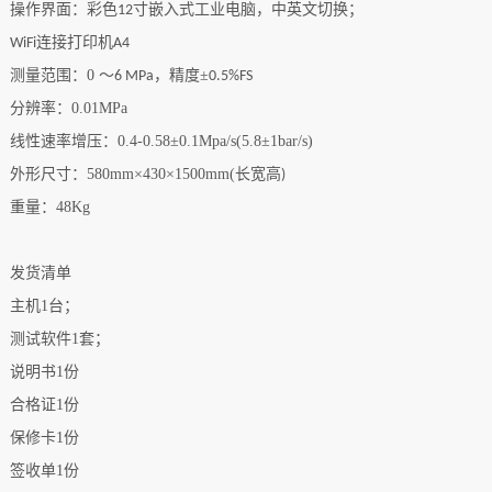
操作界面：彩色
寸嵌入式工业电脑，中英文切换；
12
连接打印机
WiFi
A4
测量范围：
0
～
，精度
±
6 MPa
0.5%FS
分辨率：
0.01MPa
线性速率增压：
0.4-0.58±0.1Mpa/s(5.8±1bar/s)
外形尺寸：
580mm×430×1500mm(
长宽高
)
重量：
48Kg
发货清单
主机
1
台；
测试软件
1
套；
说明书
1
份
合格证
1
份
保修卡
1
份
签收单
1
份