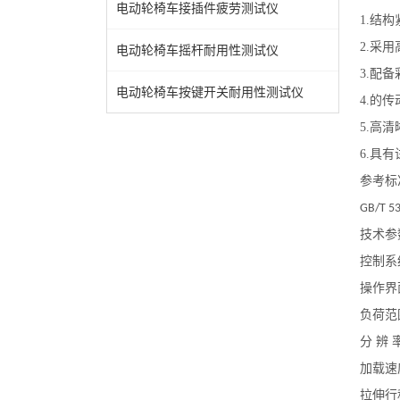
电动轮椅车接插件疲劳测试仪
1.
结构
2.
采用
电动轮椅车摇杆耐用性测试仪
3.
配备
电动轮椅车按键开关耐用性测试仪
4.
的传
5.
高清
6.
具有
参考标
GB/T 5
技术参
控制系
操作界
负荷范
分
辨
加载速
拉伸行