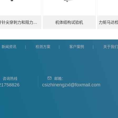
注射针针尖穿刺力和阻力试验机
机体结构试验机
新闻资讯
检测方案
客户案例
关于我
|
|
|
咨询热线
邮箱：
21758826
csizhinengzxl@foxmail.com