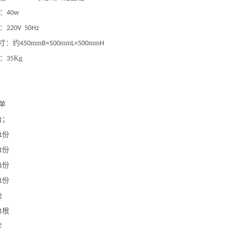
：
40w
：
220V 50Hz
寸：
约
mm
mm
mm
450
B
×
500
L
×
500
H
：
Kg
35
单
台；
份
1
份
1
份
1
份
1
块
根
1
套