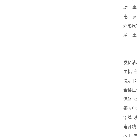
功
率
电
源
外形尺
净
重
发货清
主机
1
说明书
合格证
保修卡
签收单
铭牌
1
电源线
扳手
1