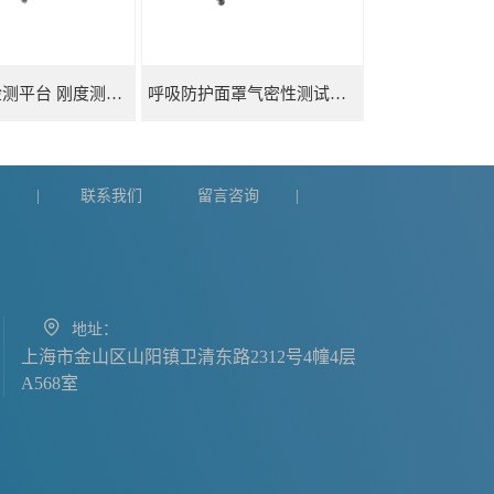
力矩马达检测平台 刚度测量仪
呼吸防护面罩气密性测试仪五工位
们
联系我们
留言咨询
|
|
地址：
上海市金山区山阳镇卫清东路2312号4幢4层
A568室