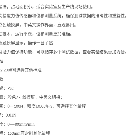
紧凑，占地面积小，适合实验室及生产线现场使用
。
高精度力值传感器和位移测量系统，确保测试数据的准确性和重复性
。
彩色触摸屏，中英文操作界面，直观易用
。
动技术，运行平稳，位移测量更加准确。
晰
触摸屏
显示，操作一目了然
试验力值保持功能，可以储存多个测试数据，查看实验结果更加方便。
准
可选择其他标准
32-2008
数
统：
PLC
面：彩色
寸触摸屏，中英文切换；
7
围：
0
－
，精度
±
，可选择其他量程
100N
0.05%FS
率：
0.01N
度：
0—
mm/min
400
程：
mm
可定制其他量程
150