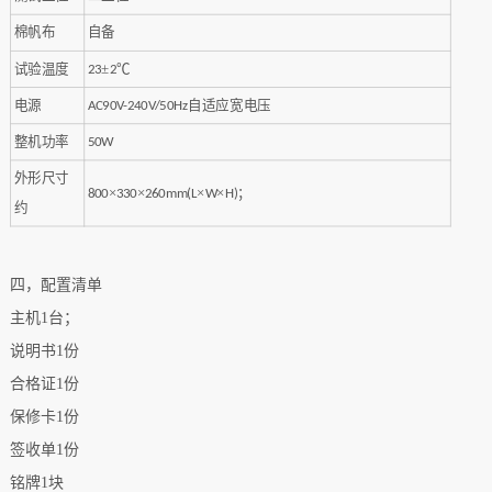
棉帆布
自备
试验温度
±
℃
23
2
电源
自适应宽电压
AC90V-240V/50Hz
整机功率
50W
外形尺寸
×
×
×
×
；
8
00
3
30
260mm(L
W
H)
约
四，配置清单
主机
1
台；
说明书
1
份
合格证
1
份
保修卡
1
份
签收单
1
份
铭牌
1
块