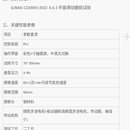
平面滑动磨损试验
Q/BAIC C220001-2022 6.6.3
三
、关键性能参数
项目
参数要求
控制系统
PLC
操作界面
彩色
寸触摸屏，中英文切换
5
试样尺寸
70*300
mm
垂直压力
4.
9N
摩擦速度
±
次
可调节其他速度
6
5
5
/
min
摩擦
范围
60
mm
摩擦头
钢材料
精密
步进电机
驱动器和高精度步进电机
，传动稳、噪音
+
传动机构
小；
测试工位
二工位