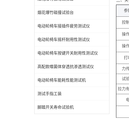
三
、关
参
烟花爆竹碰撞试验台
控
电动轮椅车接插件疲劳测试仪
操
电动轮椅车摇杆耐用性测试仪
操
电动轮椅车按键开关耐用性测试仪
打
高配款噬菌体穿透抗渗透测试仪
力
试
电动轮椅车能耗性能测试机
拉力
测试手指工装
脚踏开关寿命试验机