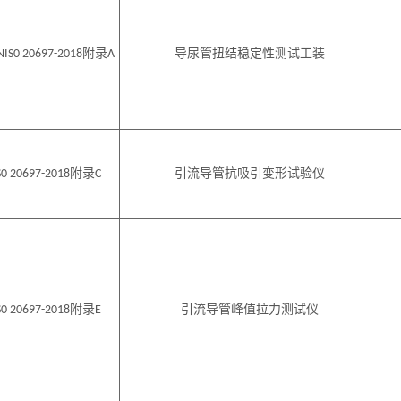
附录
导尿管扭结稳定性测试工装
NIS0 20697
-2018
A
附录
引流导管抗吸引变形试验仪
S0 20697
-2018
C
附录
引流导管峰值拉力测试仪
S0 20697
-2018
E