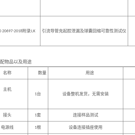
附录
引流导管充起腔泄漏及球囊回缩可靠性测试仪
0 20697
-2018
J,K
配物品以及用途
名称
数量
用途
主机
台
设备整机发货，无需安装
1
接头
套
连接样品测试
1
电源线
根
设备连接插座使用
1