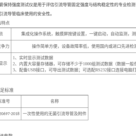
管保持强度测试仪
‌是用于评估引流导管固定强度与结构稳定性的专业检
引流导管临床使用的安全性。
品特点
点
集成化操作系统，触摸屏按键设置，一键启动，自动监测，测
竞争力
操作简单方便，设备故障率低，使用国内或进口先进检
1、
实时显示测试数据
显示
2、
内置大容量存储器，可存储不少于1000组测试数据（数据一般
3、
配备USB接口，可导出测试数据；可选配RS232接口连接电脑
足标准
标准号
名称
一次性使用的无菌引流导管及附件
20697
-2018