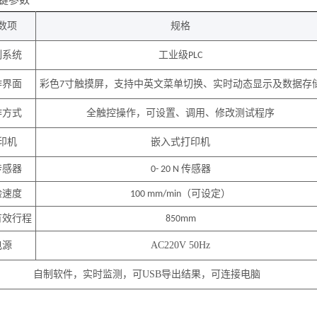
参数
键
数项
规格
制系统
工业级
PLC
作界面
彩色
寸触摸屏，
支持中英文菜单切换、实时动态显示及数据存
7
作方式
全触控操作，可设置、调用、修改测试程序
印机
嵌入式打印机
传感器
传感器
0-
2
0 N
验速度
（可设定）
1
00 mm/min
有效行程
850mm
电源
AC220V 50Hz
自制软件，实时监测，可USB导出结果，可连接电脑