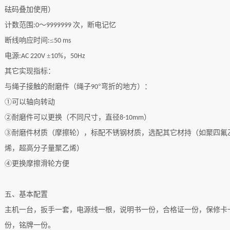
砝码叠加使用）
计数范围
～
次，断电记忆
:
0
9999999
断线响应时间
≤
:
50 ms
电源
±
，
:
AC 220V
10%
50Hz
其它实现指标：
与绳子接触的耐磨件（绳子
°弯折的地方）：
90
①可以轴向转动
②耐磨件可以更换（不同尺寸，直径
）
8-10mm
③耐磨件材质（摩擦轮），标配不锈钢材质，选配其它材持（如聚四氟
烯，超高分子量聚乙烯）
④更换摩擦滑轮方便
五、基本配置
主机一台，扳手一套，电源线一根，说明书一份，合格证一份，保修卡
份，铭牌一份。