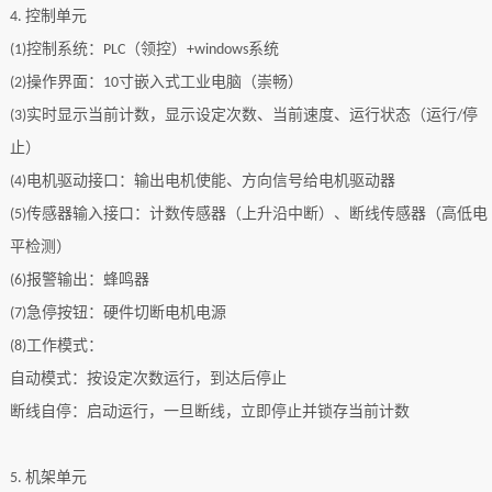
控制单元
4.
控制系统：
（领控）
系统
(1)
PLC
+windows
操作界面：
寸嵌入式工业电脑（崇畅）
(2)
10
实时显示当前计数
，
显示
设定次数、当前速度、运行状态（运行
停
(
3
)
/
止）
电机驱动接口：输出电机使能、方向信号给电机驱动器
(
4
)
传感器输入接口：计数传感器（上升沿中断）、断线传感器（高低电
(
5
)
平检测）
报警输出：蜂鸣器
(
6
)
急停按钮：硬件切断电机电源
(
7
)
工作模式：
(
8
)
自动模式：按设定次数运行，到达后停止
断线自停：启动运行，一旦断线，立即停止并锁存当前计数
机架单元
5.