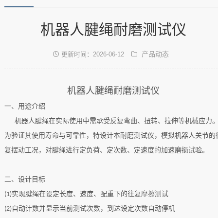
机器人腱绳耐磨测试仪
产品动态
更新时间：2026-06-12
机器人腱绳耐磨测试仪
一、
用途介绍
机器人
腱绳
在实际使用中需承受反复弯曲、扭转、拉伸等机械应力
为验证其使用寿命与可靠性，特设计本耐磨测试仪，模拟机器人关节的
复摆动工况，对
腱绳
进行定负荷、定次数、定速度的加速磨损试验。
二、设计目标
实现
腱绳
在设定长度、速度、配重下的往复摩擦测试
(1)
自动计
数并显示当前测试次数，到达设定次数自动停机
(
2
)