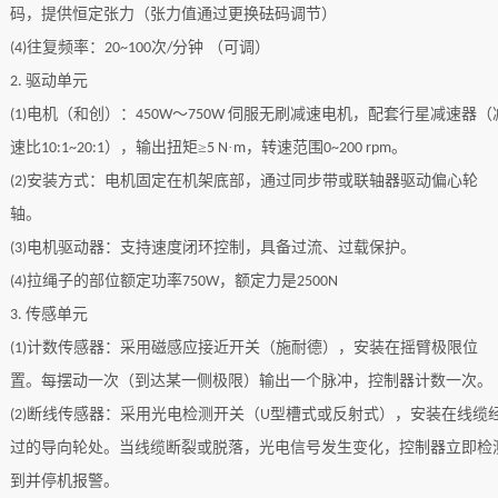
码，提供恒定张力（张力值通过更换砝码调节）
往复频率：
次
分钟
（可调）
(
4
)
20~100
/
驱动单元
2.
电机
（和创）
：
～
伺服无刷减速电机，配套行星减速器（
(1)
450W
750W
速比
），输出扭矩≥
·
，转速范围
。
10:1~20:1
5 N
m
0~200 rpm
安装方式：电机固定在机架底部，通过同步带或联轴器驱动偏心轮
(
2
)
轴。
电机驱动器：支持速度闭环控制，具备过流、过载保护。
(
3
)
拉绳子的部位
额定功率
，额定力是
(4)
750W
2500N
传感单元
3.
计数传感器：采用磁感应接近开关
（施耐德）
，安装在摇臂极限位
(1)
置。每摆动一次（到达某一侧极限）输出一个脉冲，控制器计数一次。
断线传感器：采用光电检测开关（
型槽式或反射式），安装在线缆
(
2
)
U
过的导向轮处。当线缆断裂或脱落，光电信号发生变化，控制器立即检
到并停机报警。