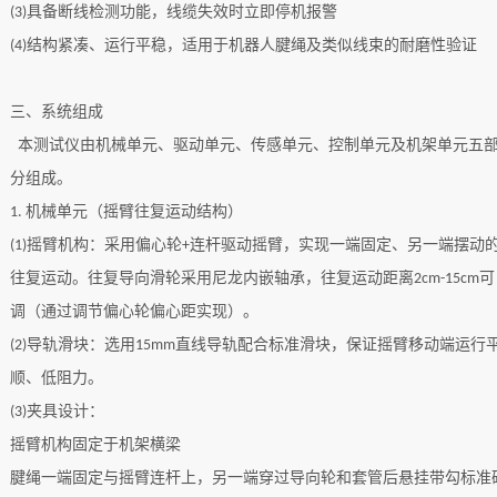
具备断线检测功能，线缆失效时立即停机报警
(
3
)
结构紧凑、运行平稳，适用于机器人
腱绳
及类似线束的耐磨性验证
(
4
)
三、系统组成
本测试仪由机械单元、驱动单元、传感单元、控制单元及机架单元五
分组成。
机械单元
（摇臂往复运动结构）
1.
摇臂机构：采用偏心轮
连杆驱动摇臂，实现一端固定、另一端摆动
(1)
+
往复运动。往复导向滑轮采用尼龙内嵌轴承，往复运动距离
可
2cm-15cm
调（通过调节偏心轮偏心距实现）。
导轨滑块：选用
直线导轨配合标准滑块，保证摇臂移动端运行
(
2
)
15mm
顺、低阻力。
夹具设计：
(
3
)
摇臂机构固定于机架横梁
腱绳
一端固定与摇臂连杆上，另一端穿过导向轮和套管后悬挂带勾标准