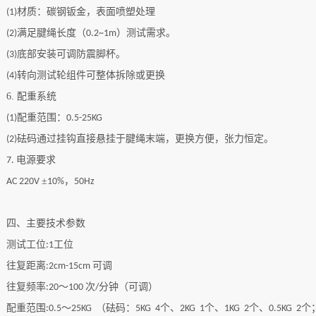
材质：碳钢钣金，表面喷塑处理
(1)
满足
腱绳
长度（
）测试需求。
(
2
)
0.2~1m
底部安装可调防震脚杯。
(
3
)
转向测试轮组件可整体拆除或更换
(
4
)
6.
配重系统
配重范围：
(1)
0.5-25KG
砝码通过挂钩直接悬挂于
腱绳
末端，更换方便，张力恒定。
(
2
)
电源要求
7.
±
，
AC 220V
10%
50Hz
四、主要技术参数
测试工位
工位
:
1
往复距离
可调
:
2cm-15cm
往复频率
～
次
分钟（可调）
:
20
100
/
配重范围
～
（砝码：
个、
个、
个、
个
:
0.5
25KG
5KG 4
2KG 1
1KG 2
0.5KG 2