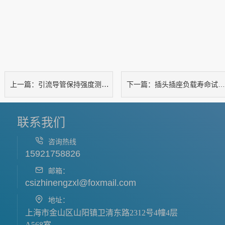
引流导管保持强度测试仪
插头插座负载寿命试验机（分断容量）
上一篇：
下一篇：
联系我们
咨询热线
15921758826
邮箱：
csizhinengzxl@foxmail.com
地址：
上海市金山区山阳镇卫清东路2312号4幢4层
A568室